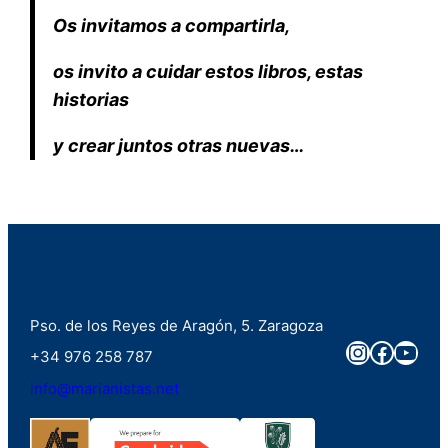
Os invitamos a compartirla,
os invito a cuidar estos libros, estas
historias
y crear juntos otras nuevas…
Pso. de los Reyes de Aragón, 5. Zaragoza
Instagra
Faceb
You
+34 976 258 787
info@marianistas.net