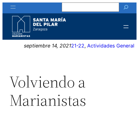
Buscar
Saltar
al
contenido
septiembre 14, 2021
21-22
, 
Actividades General
Volviendo a
Marianistas