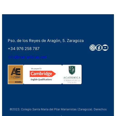
Pso. de los Reyes de Aragón, 5. Zaragoza
Instagra
Faceb
You
+34 976 258 787
info@marianistas.net
©2023. Colegio Santa Maria del Pilar Marianistas (Zaragoza). Derechos