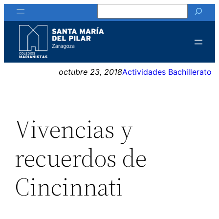
Buscar
Saltar
al
contenido
octubre 23, 2018
Actividades Bachillerato
Vivencias y
recuerdos de
Cincinnati