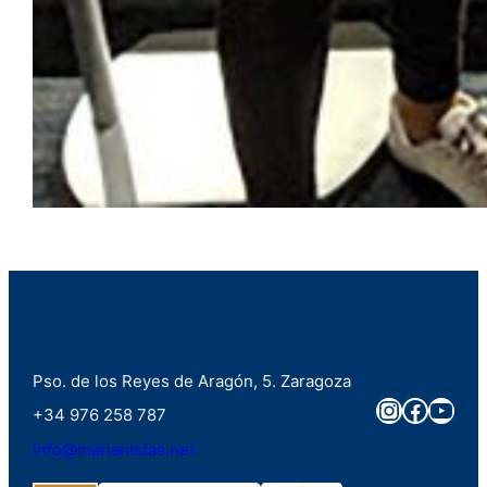
Pso. de los Reyes de Aragón, 5. Zaragoza
Instagra
Faceb
You
+34 976 258 787
info@marianistas.net