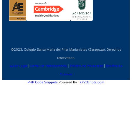
©2023. Colegio Santa Maria del Pilar Marianistas (Zaragoza). Derechos
reservados.
Aviso Legal
|
Portal de Transparencia
|
Política de Privacidad
|
Política de
Cookies
PHP Code Snippets
Powered By :
XYZScripts.com