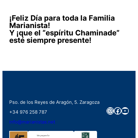
¡Feliz Día para toda la Familia
Marianista!
Y ¡que el “espíritu Chaminade”
esté siempre presente!
Pso. de los Reyes de Aragón, 5. Zaragoza
Instagra
Faceb
You
+34 976 258 787
info@marianistas.net