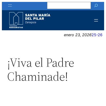
Buscar
Saltar
al
contenido
enero 23, 2026
25-26
¡Viva el Padre
Chaminade!