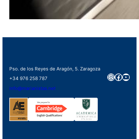
Pso. de los Reyes de Aragón, 5. Zaragoza
Instagra
Faceb
You
+34 976 258 787
info@marianistas.net