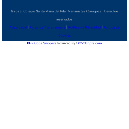
©2023. Colegio Santa Maria del Pilar Marianistas (Zaragoza). Derechos
reservados.
Aviso Legal
|
Portal de Transparencia
|
Política de Privacidad
|
Política de
Cookies
PHP Code Snippets
Powered By :
XYZScripts.com