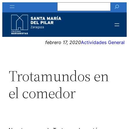
Buscar
Saltar
al
contenido
febrero 17, 2020
Actividades General
Trotamundos en
el comedor