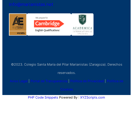
info@marianistas.net
©2023. Colegio Santa Maria del Pilar Marianistas (Zaragoza). Derechos
reservados.
Aviso Legal
|
Portal de Transparencia
|
Política de Privacidad
|
Política de
Cookies
PHP Code Snippets
Powered By :
XYZScripts.com