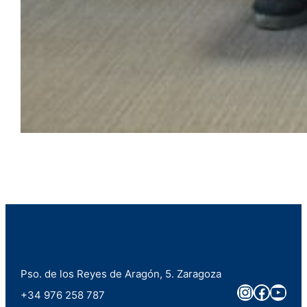
Pso. de los Reyes de Aragón, 5. Zaragoza
Instagra
Faceb
You
+34 976 258 787