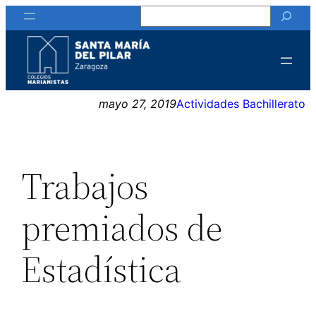
Buscar
Saltar
al
contenido
mayo 27, 2019
Actividades Bachillerato
Trabajos
premiados de
Estadística