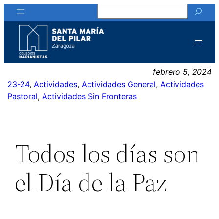
Buscar
Saltar
al
contenido
febrero 5, 2024
23-24
, 
Actividades
, 
Actividades General
, 
Actividades
Pastoral
, 
Actividades Sin Fronteras
Todos los días son
el Día de la Paz