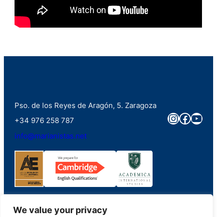
Pso. de los Reyes de Aragón, 5. Zaragoza
Instagra
Faceb
You
+34 976 258 787
info@marianistas.net
We value your privacy