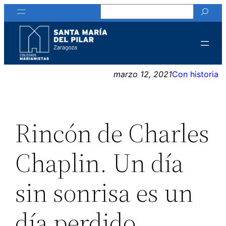
Buscar
Saltar
al
contenido
marzo 12, 2021
Con historia
Rincón de Charles
Chaplin. Un día
sin sonrisa es un
día perdido.