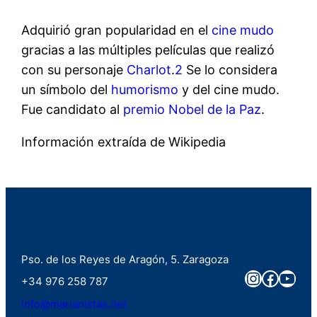
Adquirió gran popularidad en el
cine mudo
gracias a las múltiples películas que realizó
con su personaje
Charlot
.
2
​ Se lo considera
un símbolo del
humorismo
y del cine mudo.
Fue candidato al
premio Nobel de la Paz
.
Información extraída de Wikipedia
Pso. de los Reyes de Aragón, 5. Zaragoza
Instagra
Faceb
You
+34 976 258 787
info@marianistas.net