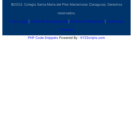
©2023. Colegio Santa Maria del Pilar Marianistas (Zaragoza). Derechos
reservados.
Aviso Legal
|
Portal de Transparencia
|
Política de Privacidad
|
Política de
Cookies
PHP Code Snippets
Powered By :
XYZScripts.com