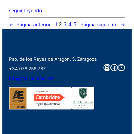
seguir leyendo
1
2
3
4
5
←
Página anterior
Página siguiente
→
Pso. de los Reyes de Aragón, 5. Zaragoza
Instagra
Faceb
You
+34 976 258 787
info@marianistas.net