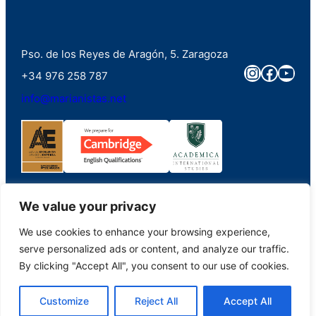
Pso. de los Reyes de Aragón, 5. Zaragoza
Instagra
Faceb
You
+34 976 258 787
info@marianistas.net
We value your privacy
We use cookies to enhance your browsing experience,
©2023. Colegio Santa Maria del Pilar Marianistas (Zaragoza). Derechos
serve personalized ads or content, and analyze our traffic.
reservados.
By clicking "Accept All", you consent to our use of cookies.
Aviso Legal
|
Portal de Transparencia
|
Política de Privacidad
|
Política de
Customize
Reject All
Accept All
Cookies