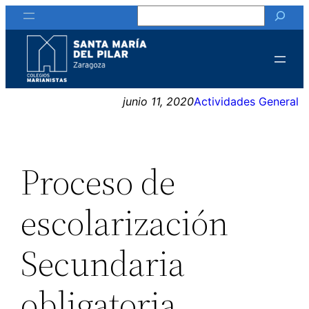
Buscar
Saltar
al
contenido
junio 11, 2020
Actividades General
Proceso de
escolarización
Secundaria
obligatoria