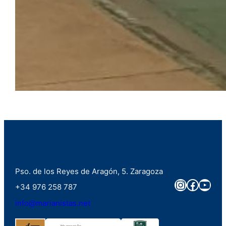
Pso. de los Reyes de Aragón, 5. Zaragoza
Instagra
Faceb
You
+34 976 258 787
info@marianistas.net