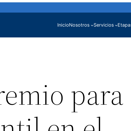
Inicio
Nosotros
Servicios
Etapa
remio para 
ntil en el