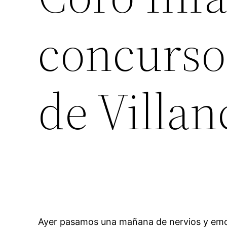
concurso 
de Villan
Ayer pasamos una mañana de nervios y emoc