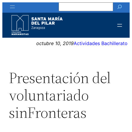
Buscar
Saltar
al
contenido
octubre 10, 2019
Actividades Bachillerato
Presentación del
voluntariado
sinFronteras