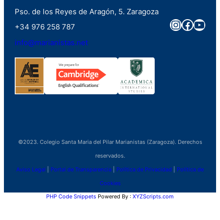
Pso. de los Reyes de Aragón, 5. Zaragoza
Instagra
Faceb
You
+34 976 258 787
info@marianistas.net
©2023. Colegio Santa Maria del Pilar Marianistas (Zaragoza). Derechos
reservados.
Aviso Legal
|
Portal de Transparencia
|
Política de Privacidad
|
Política de
Cookies
PHP Code Snippets
Powered By :
XYZScripts.com