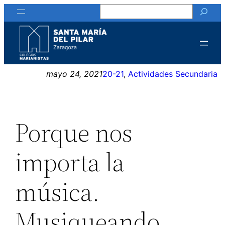
Buscar
Saltar
al
contenido
mayo 24, 2021
20-21
, 
Actividades Secundaria
Porque nos
importa la
música.
Musiqueando