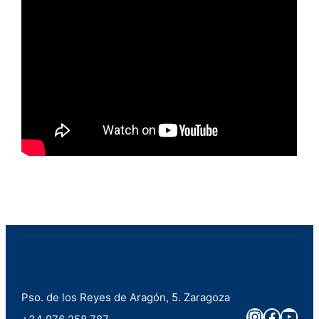
Pso. de los Reyes de Aragón, 5. Zaragoza
Instagra
Faceb
You