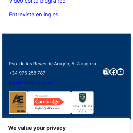
Video corto biografico
Entrevista en ingles
Pso. de los Reyes de Aragón, 5. Zaragoza
Instagra
Faceb
You
+34 976 258 787
info@marianistas.net
We value your privacy