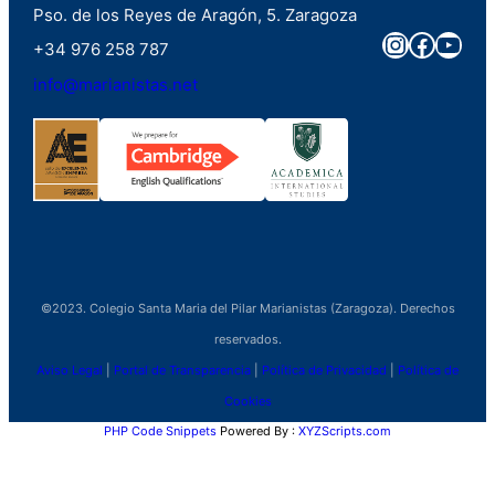
Pso. de los Reyes de Aragón, 5. Zaragoza
Instagra
Faceb
You
+34 976 258 787
info@marianistas.net
©2023. Colegio Santa Maria del Pilar Marianistas (Zaragoza). Derechos
reservados.
Aviso Legal
|
Portal de Transparencia
|
Política de Privacidad
|
Política de
Cookies
PHP Code Snippets
Powered By :
XYZScripts.com