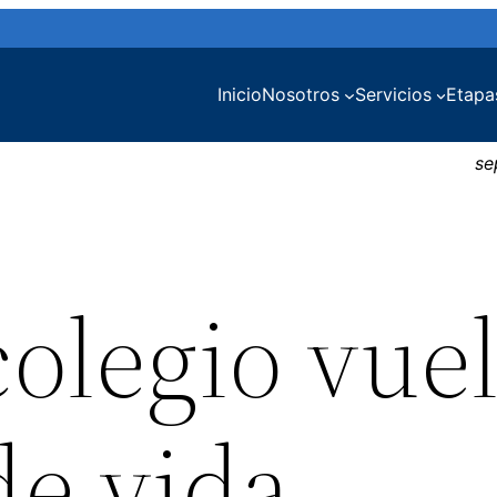
Inicio
Nosotros
Servicios
Etapa
se
olegio vuel
de vida