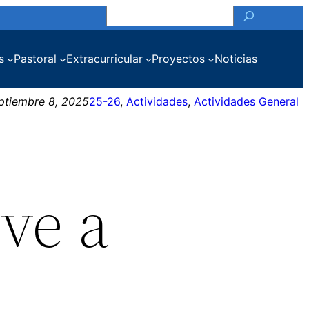
Buscar
s
Pastoral
Extracurricular
Proyectos
Noticias
ptiembre 8, 2025
25-26
, 
Actividades
, 
Actividades General
ve a