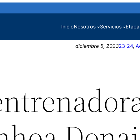
Inicio
Nosotros
Servicios
Etapa
diciembre 5, 2023
23-24
, 
A
entrenador
inhoa Donai