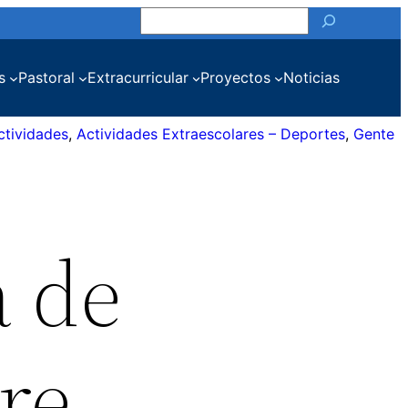
Buscar
s
Pastoral
Extracurricular
Proyectos
Noticias
ctividades
, 
Actividades Extraescolares – Deportes
, 
Gente
a de
re