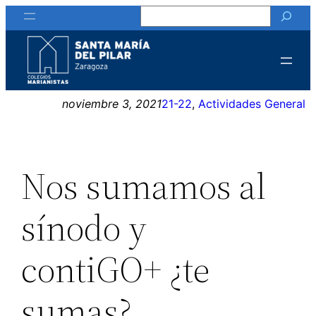
Buscar
Saltar
al
contenido
noviembre 3, 2021
21-22
, 
Actividades General
Nos sumamos al
sínodo y
contiGO+ ¿te
sumas?