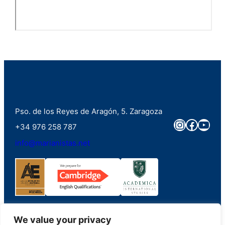
Pso. de los Reyes de Aragón, 5. Zaragoza
Instagra
Faceb
You
+34 976 258 787
info@marianistas.net
We value your privacy