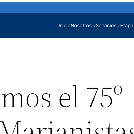
Inicio
Nosotros
Servicios
Etapa
os el 75º
 Marianista