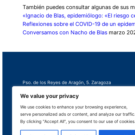
También puedes consultar algunas de sus mú
«Ignacio de Blas, epidemiólogo: «El riesgo c
Reflexiones sobre el COVID-19 de un epidem
Conversamos con Nacho de Blas
marzo 20
Pso. de los Reyes de Aragón, 5. Zaragoza
+34 976 258 787
We value your privacy
info@marianistas.net
We use cookies to enhance your browsing experience,
serve personalized ads or content, and analyze our traffic
By clicking "Accept All", you consent to our use of cookies