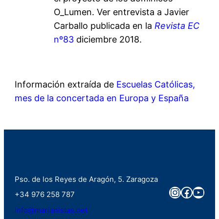
O_Lumen. Ver entrevista a Javier
Carballo publicada en la
Revista EC
nº83
diciembre 2018.
Información extraída de
Escuelas Católicas,
mes de la concertada en Europa y España
Pso. de los Reyes de Aragón, 5. Zaragoza
Instagra
Faceb
You
+34 976 258 787
info@marianistas.net