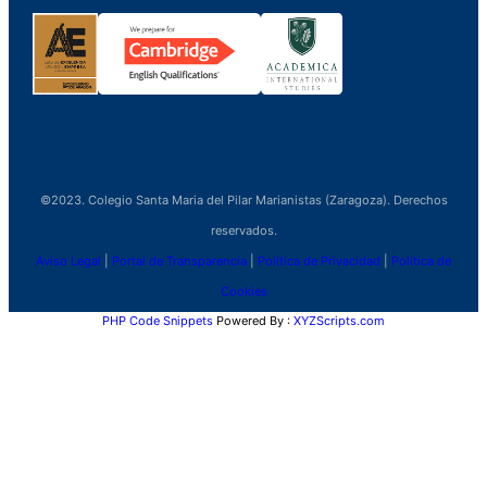
©2023. Colegio Santa Maria del Pilar Marianistas (Zaragoza). Derechos
reservados.
Aviso Legal
|
Portal de Transparencia
|
Política de Privacidad
|
Política de
Cookies
PHP Code Snippets
Powered By :
XYZScripts.com