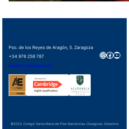
Pso. de los Reyes de Aragón, 5. Zaragoza
Instagra
Faceb
You
+34 976 258 787
info@marianistas.net
©2023. Colegio Santa Maria del Pilar Marianistas (Zaragoza). Derechos