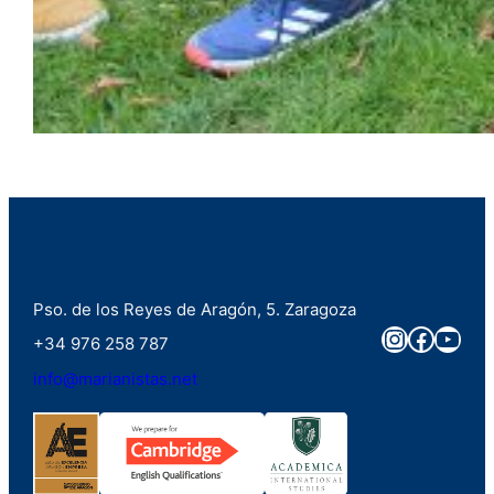
Pso. de los Reyes de Aragón, 5. Zaragoza
Instagra
Faceb
You
+34 976 258 787
info@marianistas.net