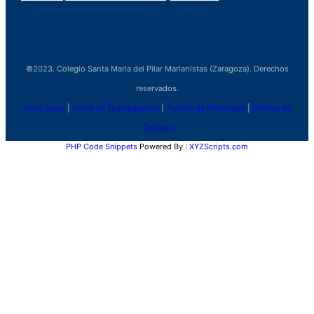
©2023. Colegio Santa Maria del Pilar Marianistas (Zaragoza). Derechos
reservados.
Aviso Legal
|
Portal de Transparencia
|
Política de Privacidad
|
Política de
Cookies
PHP Code Snippets
Powered By :
XYZScripts.com