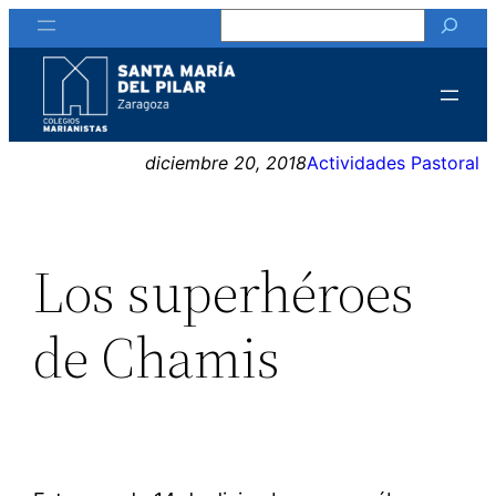
Buscar
Saltar
al
contenido
diciembre 20, 2018
Actividades Pastoral
Los superhéroes
de Chamis