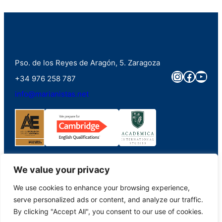
Pso. de los Reyes de Aragón, 5. Zaragoza
Instagra
Faceb
You
+34 976 258 787
info@marianistas.net
We value your privacy
We use cookies to enhance your browsing experience,
©2023. Colegio Santa Maria del Pilar Marianistas (Zaragoza). Derechos
serve personalized ads or content, and analyze our traffic.
reservados.
By clicking "Accept All", you consent to our use of cookies.