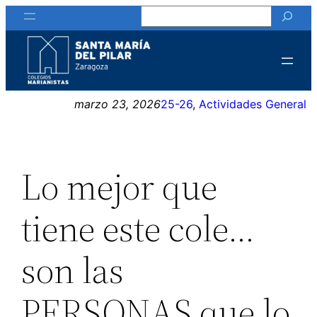
Buscar
Saltar
al
contenido
marzo 23, 2026
25-26
, 
Actividades General
Lo mejor que
tiene este cole…
son las
PERSONAS que lo