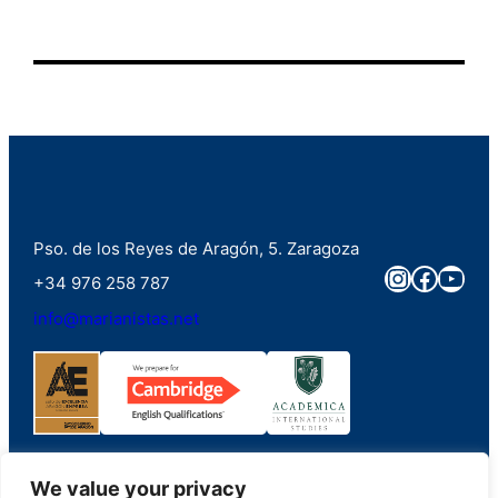
Pso. de los Reyes de Aragón, 5. Zaragoza
Instagra
Faceb
You
+34 976 258 787
info@marianistas.net
We value your privacy