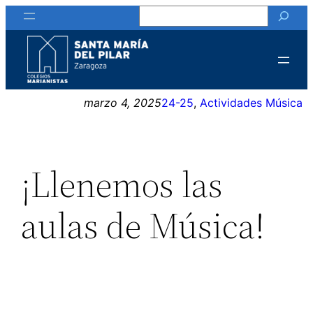
Buscar
Saltar
al
contenido
marzo 4, 2025
24-25
, 
Actividades Música
¡Llenemos las
aulas de Música!