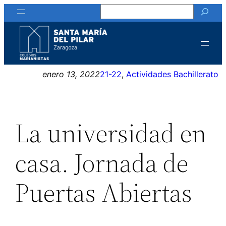
Buscar
Saltar
al
contenido
enero 13, 2022
21-22
, 
Actividades Bachillerato
La universidad en
casa. Jornada de
Puertas Abiertas