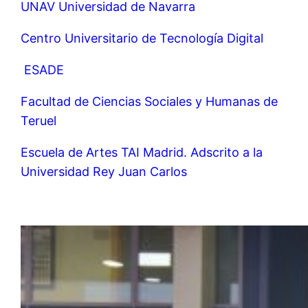
UNAV Universidad de Navarra
Centro Universitario de Tecnología Digital
ESADE
Facultad de Ciencias Sociales y Humanas de
Teruel
Escuela de Artes TAI Madrid. Adscrito a la
Universidad Rey Juan Carlos