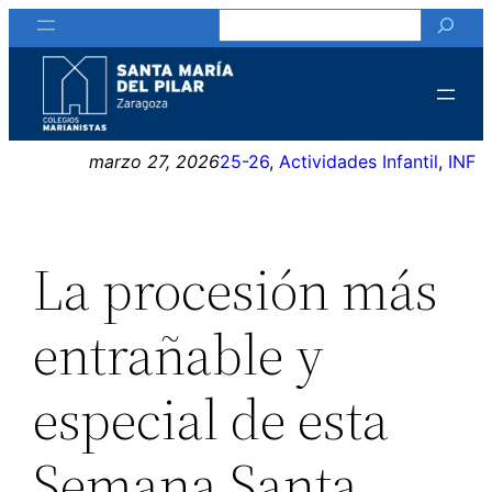
Buscar
Saltar
al
contenido
marzo 27, 2026
25-26
, 
Actividades Infantil
, 
INF
La procesión más
entrañable y
especial de esta
Semana Santa