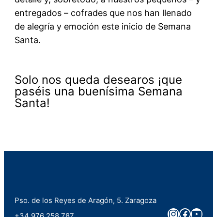
entregados – cofrades que nos han llenado
de alegría y emoción este inicio de Semana
Santa.
Solo nos queda desearos ¡que
paséis una buenísima Semana
Santa!
Pso. de los Reyes de Aragón, 5. Zaragoza
Instagra
Faceb
You
+34 976 258 787