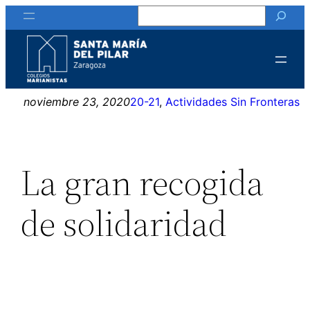
Buscar
Saltar
al
contenido
noviembre 23, 2020
20-21
, 
Actividades Sin Fronteras
La gran recogida
de solidaridad