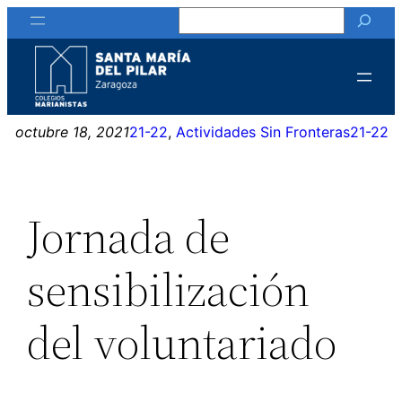
Buscar
Saltar
al
contenido
octubre 18, 2021
21-22
, 
Actividades Sin Fronteras
21-22
Jornada de
sensibilización
del voluntariado