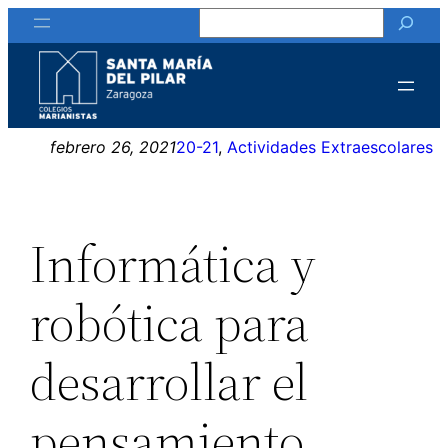
Buscar
Saltar
al
contenido
febrero 26, 2021
20-21
, 
Actividades Extraescolares
Informática y
robótica para
desarrollar el
pensamiento