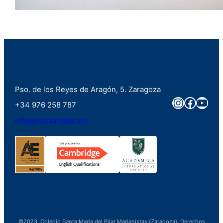
Pso. de los Reyes de Aragón, 5. Zaragoza
Instagra
Faceb
You
+34 976 258 787
info@marianistas.net
©2023. Colegio Santa Maria del Pilar Marianistas (Zaragoza). Derechos