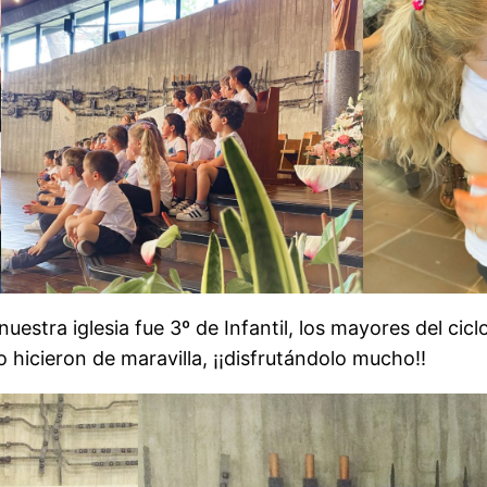
n nuestra iglesia fue 3º de Infantil, los mayores del c
 hicieron de maravilla, ¡¡disfrutándolo mucho!!