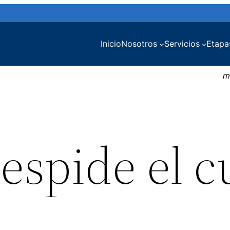
Inicio
Nosotros
Servicios
Etapa
m
despide el c