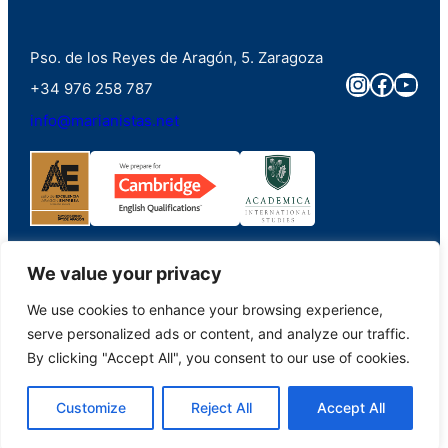
Pso. de los Reyes de Aragón, 5. Zaragoza
Instagra
Faceb
You
+34 976 258 787
info@marianistas.net
We value your privacy
We use cookies to enhance your browsing experience,
©2023. Colegio Santa Maria del Pilar Marianistas (Zaragoza). Derechos
serve personalized ads or content, and analyze our traffic.
reservados.
By clicking "Accept All", you consent to our use of cookies.
Aviso Legal
|
Portal de Transparencia
|
Política de Privacidad
|
Política de
Customize
Reject All
Accept All
Cookies
PHP Code Snippets
Powered By :
XYZScripts.com