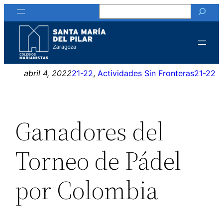
Buscar
Saltar
al
contenido
abril 4, 2022
21-22
, 
Actividades Sin Fronteras
21-22
Ganadores del
Torneo de Pádel
por Colombia