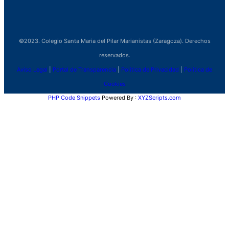
©2023. Colegio Santa Maria del Pilar Marianistas (Zaragoza). Derechos
reservados.
Aviso Legal
|
Portal de Transparencia
|
Política de Privacidad
|
Política de
Cookies
PHP Code Snippets
Powered By :
XYZScripts.com