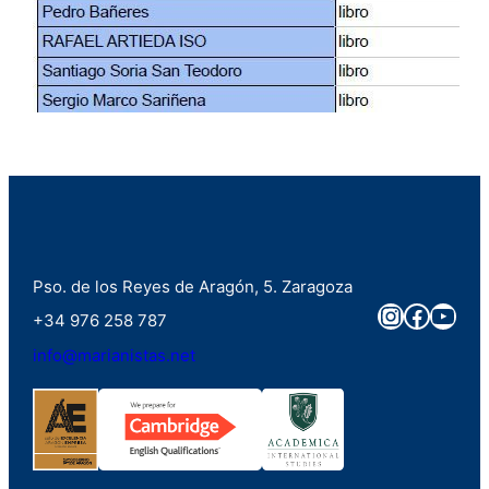
Pso. de los Reyes de Aragón, 5. Zaragoza
Instagra
Faceb
You
+34 976 258 787
info@marianistas.net