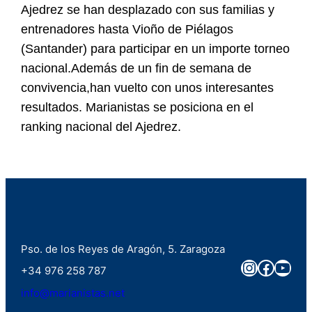
Ajedrez se han desplazado con sus familias y
entrenadores hasta Vioño de Piélagos
(Santander) para participar en un importe torneo
nacional.Además de un fin de semana de
convivencia,han vuelto con unos interesantes
resultados. Marianistas se posiciona en el
ranking nacional del Ajedrez.
Pso. de los Reyes de Aragón, 5. Zaragoza
Instagra
Faceb
You
+34 976 258 787
info@marianistas.net