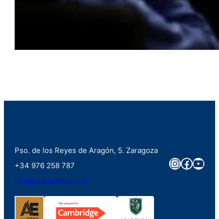
Pso. de los Reyes de Aragón, 5. Zaragoza
Instagra
Faceb
You
+34 976 258 787
info@marianistas.net