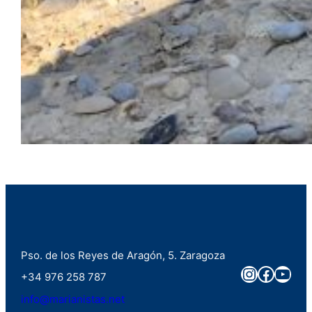
Pso. de los Reyes de Aragón, 5. Zaragoza
Instagra
Faceb
You
+34 976 258 787
info@marianistas.net