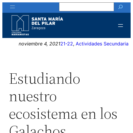
Buscar
Saltar
al
contenido
noviembre 4, 2021
21-22
, 
Actividades Secundaria
Estudiando
nuestro
ecosistema en los
Galachos