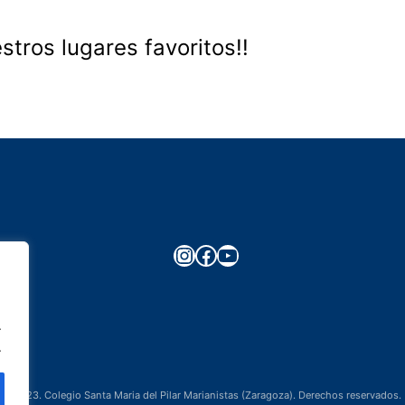
stros lugares favoritos!!
Instagram
Facebook
YouTube
.
.
©2023. Colegio Santa Maria del Pilar Marianistas (Zaragoza). Derechos reservados.