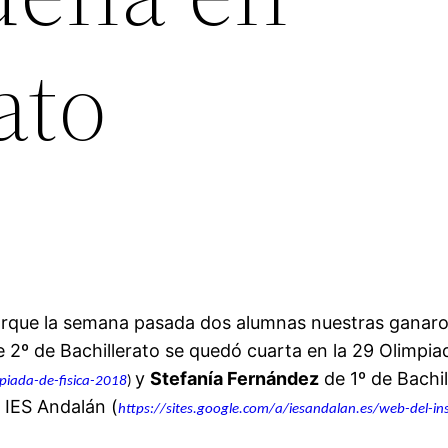
ato
orque la semana pasada dos alumnas nuestras ganaro
 2º de Bachillerato se quedó cuarta en la 29 Olimpiad
y
Stefanía Fernández
de 1º de Bachil
piada-de-fisica-2018
)
 IES Andalán (
https://sites.google.com/a/
iesandalan.es/web-del-
in