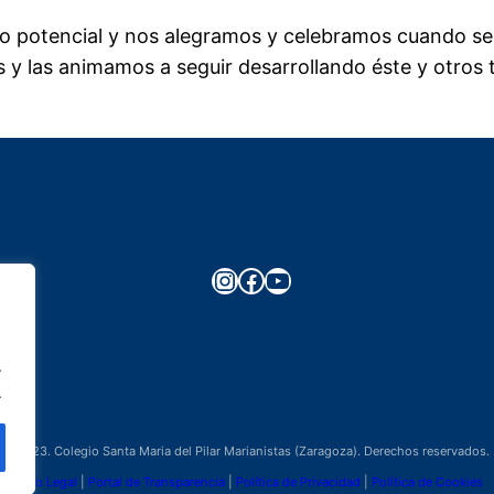
potencial y nos alegramos y celebramos cuando se v
os y las animamos a seguir desarrollando éste y otros 
Instagram
Facebook
YouTube
.
.
©2023. Colegio Santa Maria del Pilar Marianistas (Zaragoza). Derechos reservados.
Aviso Legal
|
Portal de Transparencia
|
Política de Privacidad
|
Política de Cookies