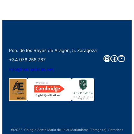
Pso. de los Reyes de Aragón, 5. Zaragoza
Instagra
Faceb
You
+34 976 258 787
info@marianistas.net
©2023. Colegio Santa Maria del Pilar Marianistas (Zaragoza). Derechos