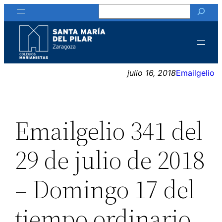
Buscar
Saltar
al
contenido
julio 16, 2018
Emailgelio
Emailgelio 341 del
29 de julio de 2018
– Domingo 17 del
tiempo ordinario