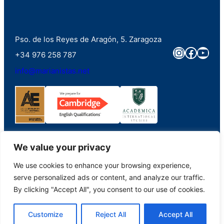
Pso. de los Reyes de Aragón, 5. Zaragoza
Instagra
Faceb
You
+34 976 258 787
info@marianistas.net
We value your privacy
We use cookies to enhance your browsing experience,
©2023. Colegio Santa Maria del Pilar Marianistas (Zaragoza). Derechos
serve personalized ads or content, and analyze our traffic.
reservados.
By clicking "Accept All", you consent to our use of cookies.
Aviso Legal
|
Portal de Transparencia
|
Política de Privacidad
|
Política de
Customize
Reject All
Accept All
Cookies