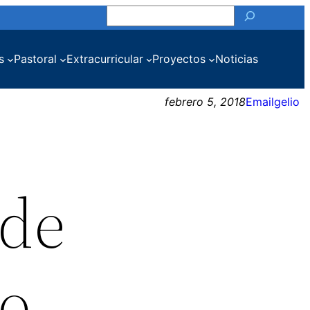
Buscar
s
Pastoral
Extracurricular
Proyectos
Noticias
febrero 5, 2018
Emailgelio
 de
to