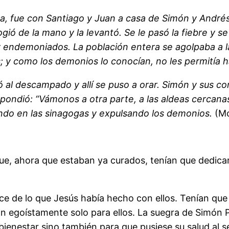
goga, fue con Santiago y Juan a casa de Simón y And
cogió de la mano y la levantó. Se le pasó la fiebre y 
s y endemoniados. La población entera se agolpaba a
y como los demonios lo conocían, no les permitía h
scampado y allí se puso a orar. Simón y sus compa
spondió: “Vámonos a otra parte, a las aldeas cercanas
icando en las sinagogas y expulsando los demonios.
(Mc
e, ahora que estaban ya curados, tenían que dedicars
e lo que Jesús había hecho con ellos. Tenían que dis
an egoístamente solo para ellos. La suegra de Simón P
bienestar sino también para que pusiese su salud al s