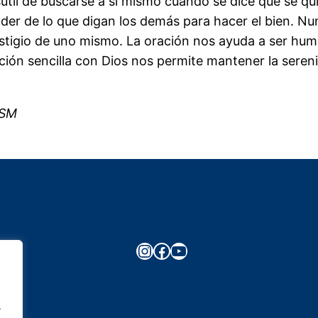
l de buscarse a sí mismo cuando se dice que se quie
r de lo que digan los demás para hacer el bien. Nunc
igio de uno mismo. La oración nos ayuda a ser humild
ción sencilla con Dios nos permite mantener la seren
 SM
Instagram
Facebook
YouTube
.