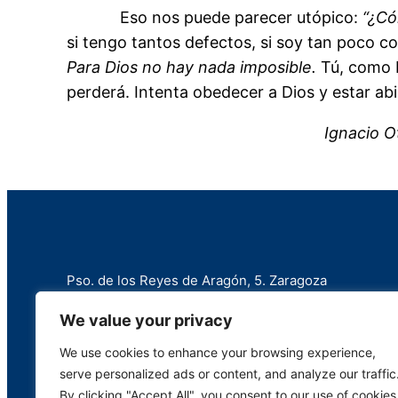
Eso nos puede parecer utópico:
“¿Có
si tengo tantos defectos, si soy tan poco c
Para Dios no hay nada imposible.
Tú, como M
perderá. Intenta obedecer a Dios y estar ab
Ignacio Otaño
Pso. de los Reyes de Aragón, 5. Zaragoza
+34 976 258 787
We value your privacy
info@marianistas.net
We use cookies to enhance your browsing experience,
serve personalized ads or content, and analyze our traffic
By clicking "Accept All", you consent to our use of cookies