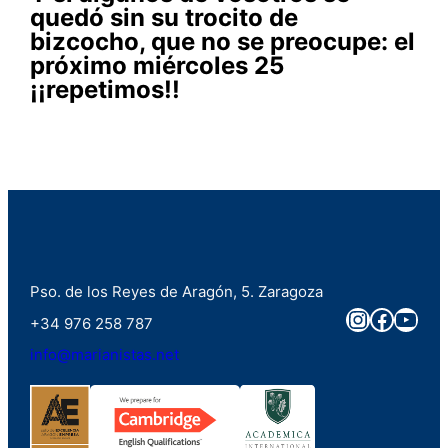
quedó sin su trocito de
bizcocho, que no se preocupe: el
próximo miércoles 25
¡¡repetimos!!
Pso. de los Reyes de Aragón, 5. Zaragoza
Instagra
Faceb
You
+34 976 258 787
info@marianistas.net