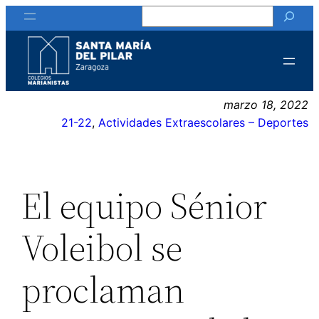
Buscar
Saltar
al
contenido
marzo 18, 2022
21-22
, 
Actividades Extraescolares – Deportes
El equipo Sénior
Voleibol se
proclaman