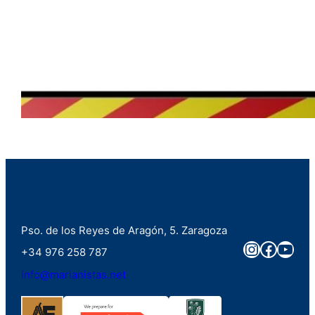
Pso. de los Reyes de Aragón, 5. Zaragoza
Instagra
Faceb
You
+34 976 258 787
info@marianistas.net