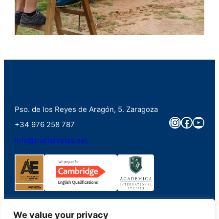
Pso. de los Reyes de Aragón, 5. Zaragoza
Instagra
Faceb
You
+34 976 258 787
info@marianistas.net
We value your privacy