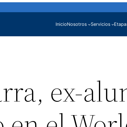
Inicio
Nosotros
Servicios
Etapa
arra, ex-al
 en el Wor