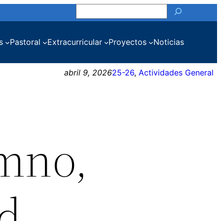
Buscar
s
Pastoral
Extracurricular
Proyectos
Noticias
abril 9, 2026
25-26
, 
Actividades General
umno,
ld