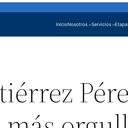
Inicio
Nosotros
Servicios
Etapa
iérrez Pére
e más orgul