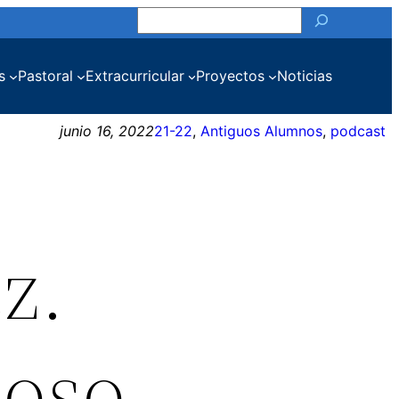
Buscar
s
Pastoral
Extracurricular
Proyectos
Noticias
junio 16, 2022
21-22
, 
Antiguos Alumnos
, 
podcast
z.
loso